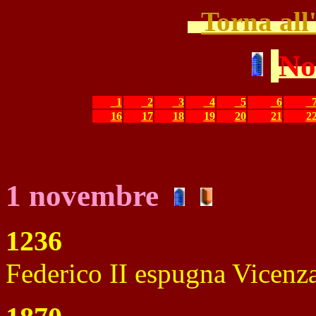
Torna all
No
1
2
3
4
5
6
16
17
18
19
20
21
2
1 novembre
1236
Federico II espugna Vicenza