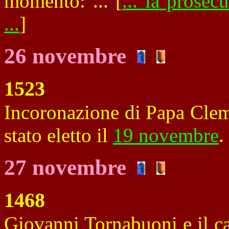
momento:
... [
... la prosec
...
]
26 novembre
1523
Incoronazione di Papa Clem
stato eletto il
19 novembre
.
27 novembre
1468
Giovanni Tornabuoni e il ca